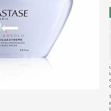
l
q
c
l